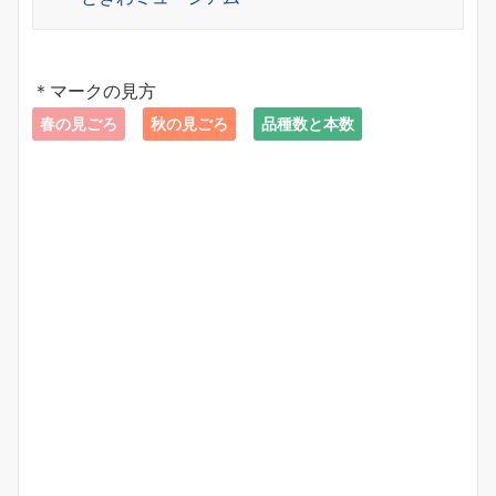
＊マークの見方
春の見ごろ
秋の見ごろ
品種数と本数