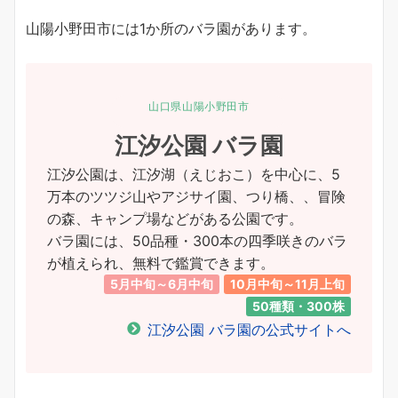
山陽小野田市には1か所のバラ園があります。
山口県山陽小野田市
江汐公園 バラ園
江汐公園は、江汐湖（えじおこ）を中心に、5
万本のツツジ山やアジサイ園、つり橋、、冒険
の森、キャンプ場などがある公園です。
バラ園には、50品種・300本の四季咲きのバラ
が植えられ、無料で鑑賞できます。
5月中旬～6月中旬
10月中旬～11月上旬
50種類・300株
江汐公園 バラ園の公式サイトへ