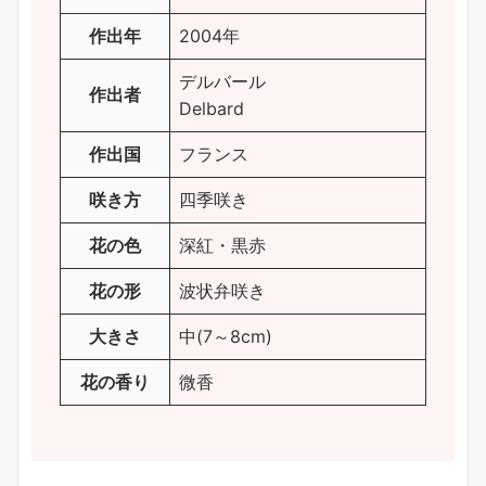
作出年
2004年
デルバール
作出者
Delbard
作出国
フランス
咲き方
四季咲き
花の色
深紅・黒赤
花の形
波状弁咲き
大きさ
中(7～8cm)
花の香り
微香