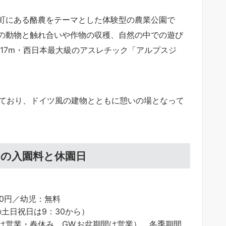
町にある酪農をテーマとした体験型の農業公園で
の動物と触れ合いや作物の収穫、自然の中での遊び
さ17m・西日本最大級のアスレチック「アルプスジ
れており、ドイツ風の建物とともに憩いの場となって
園の入園料と休園日
00円／幼児：無料
30の土日祝日は9：30から）
は営業・春休み、GW,お盆期間は営業）、冬季期間