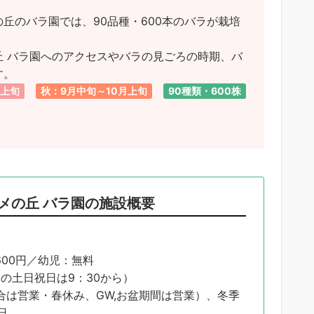
丘のバラ園では、90品種・600本のバラが栽培
 バラ園へのアクセスやバラの見ごろの時期、バ
す。
月上旬
秋：9月中旬～10月上旬
90種類・600株
メの丘 バラ園の施設概要
600円／幼児：無料
/30の土日祝日は9：30から）
合は営業・春休み、GW,お盆期間は営業）、冬季
日