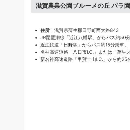
滋賀農業公園ブルーメの丘 バラ
住所
：滋賀県蒲生郡日野町西大路843
JR琵琶湖線「近江八幡駅」からバス約50
近江鉄道「日野駅」からバス約15分乗車、
名神高速道路「八日市I.C.」または「蒲生ス
新名神高速道路「甲賀土山I.C.」から約25