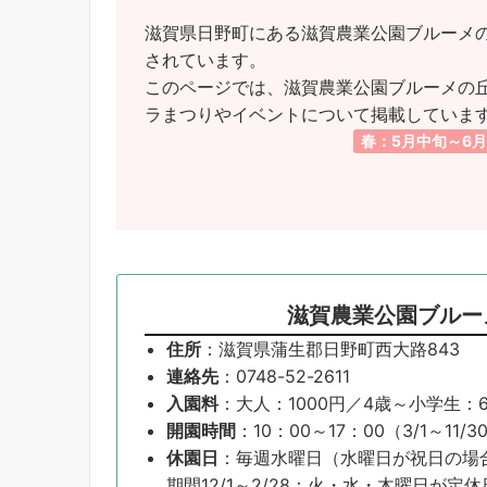
滋賀県日野町にある滋賀農業公園ブルーメの
されています。
このページでは、滋賀農業公園ブルーメの丘
ラまつりやイベントについて掲載していま
春：5月中旬～6
滋賀農業公園ブルー
住所
：滋賀県蒲生郡日野町西大路843
連絡先
：0748-52-2611
入園料
：大人：1000円／4歳～小学生：
開園時間
：10：00～17：00（3/1～11
休園日
：毎週水曜日（水曜日が祝日の場
期間12/1～2/28：火・水・木曜日が定休