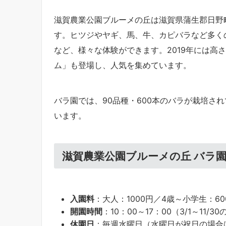
滋賀農業公園ブルーメの丘は滋賀県蒲生郡日野
す。ヒツジやヤギ、馬、牛、カピバラなど多く
など、様々な体験ができます。2019年には高
ム」も登場し、人気を集めています。
バラ園では、90品種・600本のバラが栽培さ
います。
滋賀農業公園ブルーメの丘 バラ
入園料
：大人：1000円／4歳～小学生：6
開園時間
：10：00～17：00（3/1～11/
休園日
：毎週水曜日（水曜日が祝日の場合