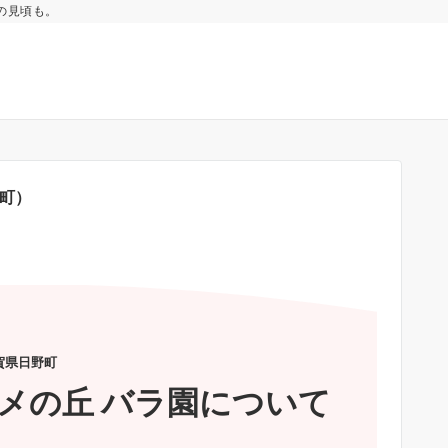
の見頃も。
町）
賀県日野町
メの丘 バラ園について