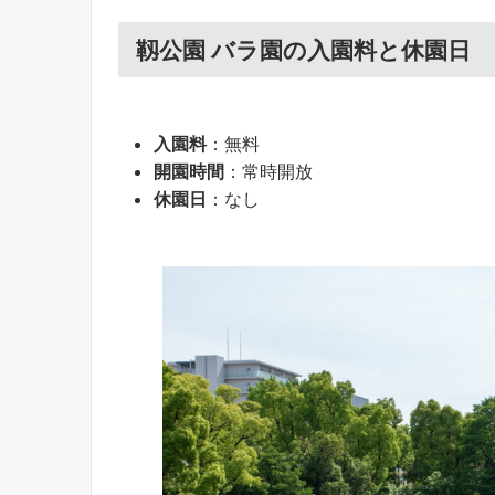
靱公園 バラ園の入園料と休園日
入園料
：無料
開園時間
：常時開放
休園日
：なし