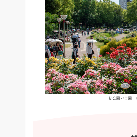
靭公園 バラ園 撮