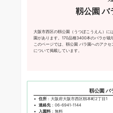
大
靱公園 
大阪市西区の靱公園（うつぼこうえん）に
園があります。170品種3400本のバラが
このページでは、靱公園 バラ園へのアクセ
について掲載しています。
靱公園 バ
住所
：大阪府大阪市西区靱本町2丁目1
連絡先
：06-6941-1144
入園料
：無料