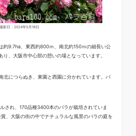
影日：2024年5月18日
9.7ha、東西約800ｍ、南北約150ｍの細長い公
あり、大阪市中心部の憩いの場となっています。
が南北につらぬき、東園と西園に分かれています。バ
アルされ、170品種3400本のバラが栽培されていま
受賞、大阪の街の中でナチュラルな風景のバラの庭を