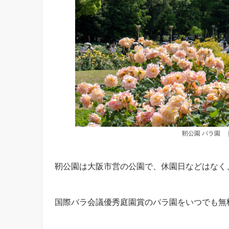
靭公園 バラ園 撮
靭公園は大阪市営の公園で、休園日などはなく
国際バラ会議優秀庭園賞のバラ園をいつでも無