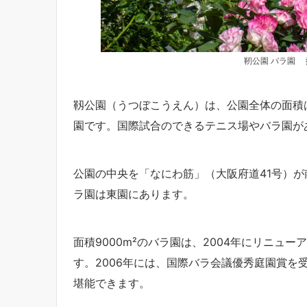
靭公園 バラ園 撮
靱公園（うつぼこうえん）は、公園全体の面積は約
園です。国際試合のできるテニス場やバラ園が
公園の中央を「なにわ筋」（大阪府道41号）
ラ園は東園にあります。
面積9000m²のバラ園は、2004年にリニュー
す。2006年には、国際バラ会議優秀庭園賞を
堪能できます。