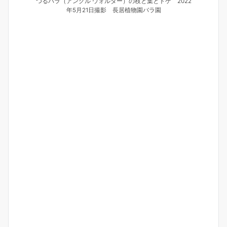
つるバラ（アンクル ウォルター）の枝と葉とトゲ 2022
年5月21日撮影 長居植物園バラ園