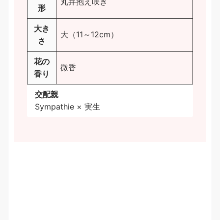
丸弁抱え咲き
形
大き
大（11～12cm）
さ
花の
微香
香り
交配親
Sympathie × 実生