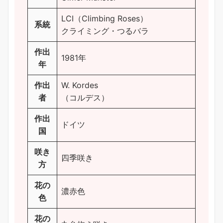
LCI（Climbing Roses）
系統
クライミング・つるバラ
作出
1981年
年
作出
W. Kordes
者
（コルデス）
作出
ドイツ
国
咲き
四季咲き
方
花の
濃赤色
色
花の